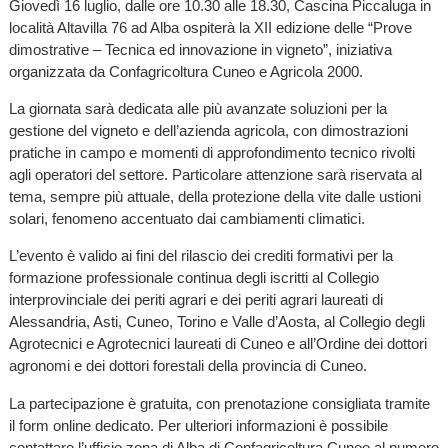
Giovedì 16 luglio, dalle ore 10.30 alle 18.30, Cascina Piccaluga in
località Altavilla 76 ad Alba ospiterà la XII edizione delle “Prove
dimostrative – Tecnica ed innovazione in vigneto”, iniziativa
organizzata da Confagricoltura Cuneo e Agricola 2000.
La giornata sarà dedicata alle più avanzate soluzioni per la
gestione del vigneto e dell’azienda agricola, con dimostrazioni
pratiche in campo e momenti di approfondimento tecnico rivolti
agli operatori del settore. Particolare attenzione sarà riservata al
tema, sempre più attuale, della protezione della vite dalle ustioni
solari, fenomeno accentuato dai cambiamenti climatici.
L’evento è valido ai fini del rilascio dei crediti formativi per la
formazione professionale continua degli iscritti al Collegio
interprovinciale dei periti agrari e dei periti agrari laureati di
Alessandria, Asti, Cuneo, Torino e Valle d’Aosta, al Collegio degli
Agrotecnici e Agrotecnici laureati di Cuneo e all’Ordine dei dottori
agronomi e dei dottori forestali della provincia di Cuneo.
La partecipazione è gratuita, con prenotazione consigliata tramite
il form online dedicato. Per ulteriori informazioni è possibile
contattare l’ufficio zona di Alba di Confagricoltura Cuneo al numero