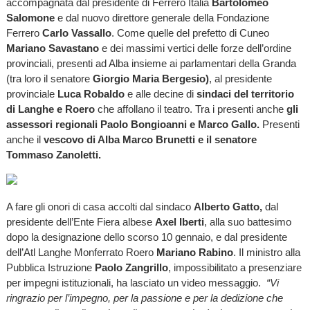
accompagnata dal presidente di Ferrero Italia
Bartolomeo
Salomone
e dal nuovo direttore generale della Fondazione
Ferrero
Carlo
Vassallo
. Come quelle del prefetto di Cuneo
Mariano Savastano
e dei massimi vertici delle forze dell’ordine
provinciali, presenti ad Alba insieme ai parlamentari della Granda
(tra loro il senatore
Giorgio Maria Bergesio)
, al presidente
provinciale
Luca Robaldo
e alle decine di
sindaci del territorio
di Langhe e Roero
che affollano il teatro. Tra i presenti anche
gli
assessori regionali Paolo Bongioanni e Marco Gallo.
Presenti
anche il
vescovo di Alba Marco Brunetti e il senatore
Tommaso Zanoletti.
A fare gli onori di casa accolti dal sindaco
Alberto Gatto,
dal
presidente dell’Ente Fiera albese
Axel Iberti
, alla suo battesimo
dopo la designazione dello scorso 10 gennaio, e dal presidente
dell’Atl Langhe Monferrato Roero
Mariano Rabino
. Il ministro alla
Pubblica Istruzione
Paolo Zangrillo
, impossibilitato a presenziare
per impegni istituzionali, ha lasciato un video messaggio.
“Vi
ringrazio per l’impegno, per la passione e per la dedizione che