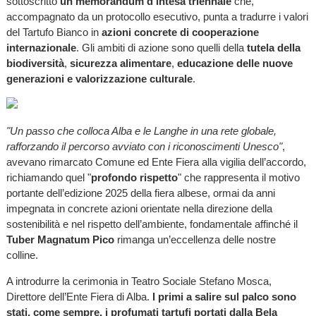
sottoscritto
un memorandum d’intesa triennale
che,
accompagnato da un protocollo esecutivo, punta a tradurre i valori
del Tartufo Bianco in
azioni concrete di cooperazione
internazionale
. Gli ambiti di azione sono quelli della
tutela della
biodiversità
,
sicurezza alimentare
,
educazione delle nuove
generazioni e valorizzazione culturale
.
"Un passo che colloca Alba e le Langhe in una rete globale,
rafforzando il percorso avviato con i riconoscimenti Unesco"
,
avevano rimarcato Comune ed Ente Fiera alla vigilia dell’accordo,
richiamando quel "
profondo rispetto
" che rappresenta il motivo
portante dell’edizione 2025 della fiera albese, ormai da anni
impegnata in concrete azioni orientate nella direzione della
sostenibilità e nel rispetto dell’ambiente, fondamentale affinché il
Tuber Magnatum Pico
rimanga un’eccellenza delle nostre
colline.
A introdurre la cerimonia in Teatro Sociale Stefano Mosca,
Direttore dell’Ente Fiera di Alba.
I primi a salire sul palco sono
stati, come sempre, i profumati tartufi portati dalla Bela