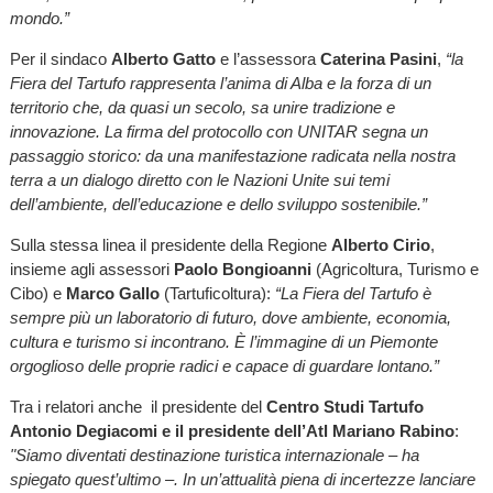
mondo.”
Per il sindaco
Alberto Gatto
e l’assessora
Caterina Pasini
,
“la
Fiera del Tartufo rappresenta l’anima di Alba e la forza di un
territorio che, da quasi un secolo, sa unire tradizione e
innovazione. La firma del protocollo con UNITAR segna un
passaggio storico: da una manifestazione radicata nella nostra
terra a un dialogo diretto con le Nazioni Unite sui temi
dell’ambiente, dell’educazione e dello sviluppo sostenibile.”
Sulla stessa linea il presidente della Regione
Alberto Cirio
,
insieme agli assessori
Paolo Bongioanni
(Agricoltura, Turismo e
Cibo) e
Marco Gallo
(Tartuficoltura):
“La Fiera del Tartufo è
sempre più un laboratorio di futuro, dove ambiente, economia,
cultura e turismo si incontrano. È l’immagine di un Piemonte
orgoglioso delle proprie radici e capace di guardare lontano.”
Tra i relatori anche il presidente del
Centro Studi Tartufo
Antonio Degiacomi e il presidente dell’Atl Mariano Rabino
:
"Siamo diventati destinazione turistica internazionale – ha
spiegato quest’ultimo –. In un’attualità piena di incertezze lanciare