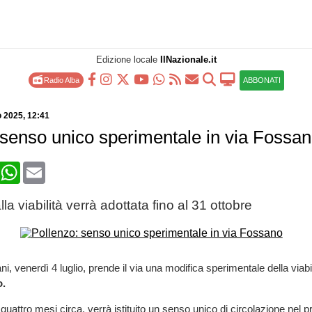
Edizione locale
IlNazionale.it
Radio Alba
ABBONATI
o 2025
, 12:41
 senso unico sperimentale in via Fossa
book
X
WhatsApp
Email
la viabilità verrà adottata fino al 31 ottobre
i, venerdì 4 luglio, prende il via una modifica sperimentale della viabili
o.
quattro mesi circa, verrà istituito un senso unico di circolazione nel pr