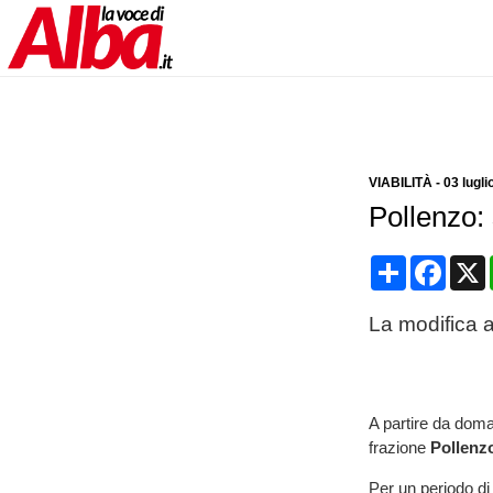
VIABILITÀ
-
03 lugli
Pollenzo:
Condividi
Face
La modifica al
A partire da doman
frazione
Pollenz
Per un periodo di 