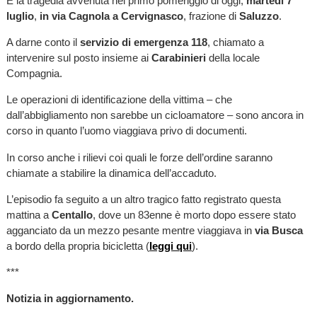
È la tragedia avvenuta nel primo pomeriggio di oggi,
martedì 7
luglio
,
in via Cagnola a Cervignasco
, frazione di
Saluzzo
.
A darne conto il
servizio di emergenza 118
, chiamato a
intervenire sul posto insieme ai
Carabinieri
della locale
Compagnia.
Le operazioni di identificazione della vittima – che
dall’abbigliamento non sarebbe un cicloamatore – sono ancora in
corso in quanto l’uomo viaggiava privo di documenti.
In corso anche i rilievi coi quali le forze dell’ordine saranno
chiamate a stabilire la dinamica dell’accaduto.
L’episodio fa seguito a un altro tragico fatto registrato questa
mattina a
Centallo
, dove un 83enne è morto dopo essere stato
agganciato da un mezzo pesante mentre viaggiava in
via Busca
a bordo della propria bicicletta (
leggi qui
).
***
Notizia in aggiornamento.