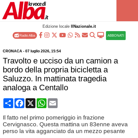
Edizione locale
IlNazionale.it
Radio Alba
ABBONATI
CRONACA
-
07 luglio 2026
, 15:54
Travolto e ucciso da un camion a
bordo della propria bicicletta a
Saluzzo. In mattinata tragedia
analoga a Centallo
Condividi
Facebook
X
WhatsApp
Email
Il fatto nel primo pomeriggio in frazione
Cervignasco. Questa mattina un 83enne aveva
perso la vita agganciato da un mezzo pesante