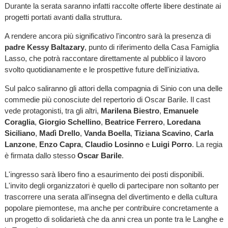
Durante la serata saranno infatti raccolte offerte libere destinate ai
progetti portati avanti dalla struttura.
A rendere ancora più significativo l'incontro sarà la presenza di
padre Kessy Baltazary
, punto di riferimento della Casa Famiglia
Lasso, che potrà raccontare direttamente al pubblico il lavoro
svolto quotidianamente e le prospettive future dell'iniziativa.
Sul palco saliranno gli attori della compagnia di Sinio con una delle
commedie più conosciute del repertorio di Oscar Barile. Il cast
vede protagonisti, tra gli altri,
Marilena Biestro
,
Emanuele
Coraglia
,
Giorgio Schellino
,
Beatrice Ferrero
,
Loredana
Siciliano
,
Madì Drello
,
Vanda Boella
,
Tiziana Scavino
,
Carla
Lanzone
,
Enzo Capra
,
Claudio Losinno
e
Luigi Porro
. La regia
è firmata dallo stesso
Oscar Barile
.
L'ingresso sarà libero fino a esaurimento dei posti disponibili.
L'invito degli organizzatori è quello di partecipare non soltanto per
trascorrere una serata all'insegna del divertimento e della cultura
popolare piemontese, ma anche per contribuire concretamente a
un progetto di solidarietà che da anni crea un ponte tra le Langhe e