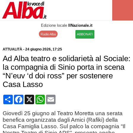
Edizione locale
IlNazionale.it
Radio Alba
ABBONATI
ATTUALITÀ
-
24 giugno 2026
, 17:25
Ad Alba teatro e solidarietà al Sociale:
la compagnia di Sinio porta in scena
“N’euv ‘d doi ross” per sostenere
Casa Lasso
Condividi
Facebook
X
WhatsApp
Email
Giovedì 25 giugno al Teatro Moretta una serata
benefica organizzata dagli Amici (Rafiki) della
Casa Famiglia Lasso. Sul palco la compagnia “Il
Nostro Teatro di Sinio APS”, presente anche