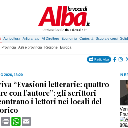
Edizione locale
IlNazionale.it
i
Agricoltura
Artigianato
Al Direttore
Economia
Curiosità
Scuola e corsi
Solid
Provincia
Asti e provincia
Regione
Europa
Radio Alba
O 2026, 18:20
IN B
iva “Evasioni letterarie: quattro
e con l’autore”: gli scrittori
contrano i lettori nei locali del
torico
Ven
Fra
book
X
Print
WhatsApp
Email