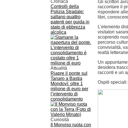
Cronaca
Gli scrittori av
Controlli della
raccontare il p
Polizia Stradale:
rispondere alle
saltano quattro
libri, conoscere
patenti per guida in
L’elemento dist
stato di ebbrezza
visitatori saran
alcolica
scoprendo nuovi
percorso cultur
convivialità, v
realtà letterari
Un appuntament
desidera trascor
Attualità
racconti e un a
Riapre il ponte sul
Tanaro a Bastia
Ospiti speciali
Mondovì: oltre 1
milione di euro per
l’intervento di
consolidamento
Curiosità
Il Monviso ruota con