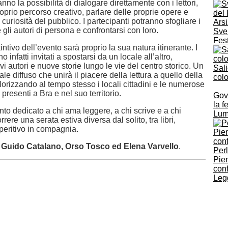
ranno la possibilità di dialogare direttamente con i lettori,
roprio percorso creativo, parlare delle proprie opere e
 curiosità del pubblico. I partecipanti potranno sfogliare i
 gli autori di persona e confrontarsi con loro.
Svel
Fest
intivo dell’evento sarà proprio la sua natura itinerante. I
no infatti invitati a spostarsi da un locale all’altro,
 autori e nuove storie lungo le vie del centro storico. Un
Sali
ale diffuso che unirà il piacere della lettura a quello della
col
alorizzando al tempo stesso i locali cittadini e le numerose
e presenti a Bra e nel suo territorio.
Gov
la f
o dedicato a chi ama leggere, a chi scrive e a chi
Lum
rere una serata estiva diversa dal solito, tra libri,
peritivo in compagnia.
:
Guido Catalano, Orso Tosco ed Elena Varvello
.
Perl
Piem
conf
Legg