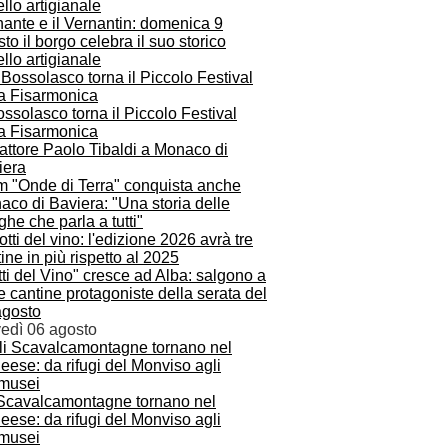
ante e il Vernantin: domenica 9
to il borgo celebra il suo storico
ello artigianale
ssolasco torna il Piccolo Festival
la Fisarmonica
ilm "Onde di Terra" conquista anche
co di Baviera: "Una storia delle
he che parla a tutti"
ti del Vino" cresce ad Alba: salgono a
e cantine protagoniste della serata del
agosto
vedì 06 agosto
 Scavalcamontagne tornano nel
ese: da rifugi del Monviso agli
musei