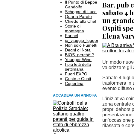
Il Punto di Beppe
Bar, pub e
Gandolfo
sabato 4 l
Schegge di Luce
Quarta Parete
un grande 
Chiedo allo Chef
Storie di
Ospiti spe
montagna
Elena Var
Farinél
io_viaggio_leggero
Non solo Fumetti
Degni di Nota
BIOS, perchè!?
Younger Wine
Un modo nuovo,
I più letti della
valorizzare gli 
settimana
Fuori EXPO
Sabato 4 luglio,
Gusto e Gusti
trasformerà in
Copertina
evento diffuso d
ACCADEVA UN ANNO FA
L’iniziativa c
zona centrale d
propri dehors p
presentazione d
un’occasione p
rilassata e con