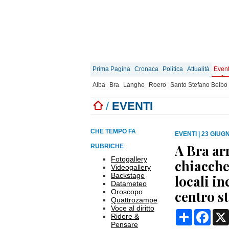
Prima Pagina
Cronaca
Politica
Attualità
Event
Alba
Bra
Langhe
Roero
Santo Stefano Belbo
/
EVENTI
CHE TEMPO FA
EVENTI
|
23 GIUGN
A Bra arr
RUBRICHE
Fotogallery
chiaccher
Videogallery
Backstage
locali in
Datameteo
Oroscopo
centro s
Quattrozampe
Voce al diritto
Condividi
Face
Ridere &
Pensare