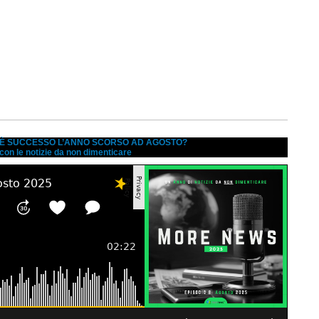
A È SUCCESSO L’ANNO SCORSO AD AGOSTO?
 con le notizie da non dimenticare