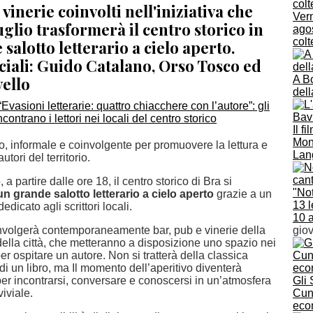
 vinerie coinvolti nell'iniziativa che
Vern
uglio trasformerà il centro storico in
agos
colt
salotto letterario a cielo aperto.
ciali: Guido Catalano, Orso Tosco ed
vello
A Bo
del
Il f
Mona
 informale e coinvolgente per promuovere la lettura e
Lang
autori del territorio.
 a partire dalle ore 18, il centro storico di Bra si
"Not
un grande salotto letterario a cielo aperto
grazie a un
13 l
edicato agli scrittori locali.
10 
oinvolgerà contemporaneamente bar, pub e vinerie della
gio
ella città, che metteranno a disposizione uno spazio nei
er ospitare un autore. Non si tratterà della classica
i un libro, ma Il momento dell’aperitivo diventerà
er incontrarsi, conversare e conoscersi in un’atmosfera
Gli
viviale.
Cune
eco