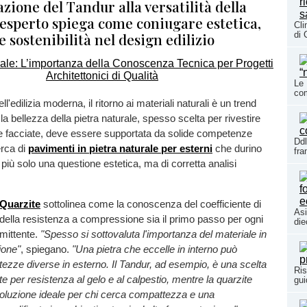
azione del Tandur alla versatilità della
'esperto spiega come coniugare estetica,
Cli
e sostenibilità nel design edilizio
di 
Le 
co
'edilizia moderna, il ritorno ai materiali naturali è un trend
a bellezza della pietra naturale, spesso scelta per rivestire
e facciate, deve essere supportata da solide competenze
Ddl
erca di
pavimenti in pietra naturale per esterni
che durino
fr
più solo una questione estetica, ma di corretta analisi
 Quarzite
sottolinea come la conoscenza del coefficiente di
Asi
ella resistenza a compressione sia il primo passo per ogni
die
mittente.
"Spesso si sottovaluta l'importanza del materiale in
ione"
, spiegano.
"Una pietra che eccelle in interno può
tezze diverse in esterno. Il Tandur, ad esempio, è una scelta
Ris
te per resistenza al gelo e al calpestio, mentre la quarzite
gui
soluzione ideale per chi cerca compattezza e una