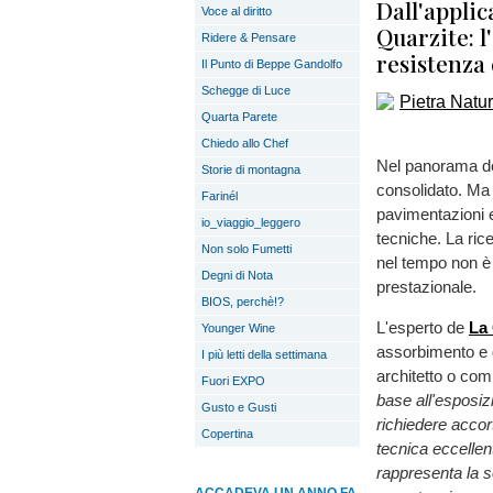
Dall'applic
Voce al diritto
Quarzite: l
Ridere & Pensare
resistenza 
Il Punto di Beppe Gandolfo
Schegge di Luce
Quarta Parete
Chiedo allo Chef
Nel panorama dell
Storie di montagna
consolidato. Ma l
Farinél
pavimentazioni 
io_viaggio_leggero
tecniche. La ric
Non solo Fumetti
nel tempo non è 
Degni di Nota
prestazionale.
BIOS, perchè!?
L'esperto de
La
Younger Wine
assorbimento e d
I più letti della settimana
architetto o com
Fuori EXPO
base all'esposiz
Gusto e Gusti
richiedere accor
Copertina
tecnica eccellen
rappresenta la 