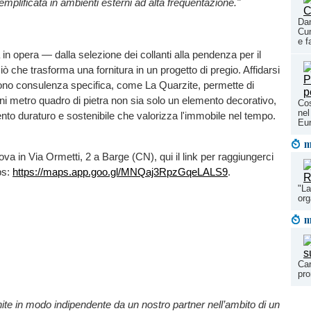
plificata in ambienti esterni ad alta frequentazione."
Dan
Cun
e f
 in opera — dalla selezione dei collanti alla pendenza per il
ò che trasforma una fornitura in un progetto di pregio. Affidarsi
rono consulenza specifica, come La Quarzite, permette di
ni metro quadro di pietra non sia solo un elemento decorativo,
Cos
nel
to duraturo e sostenibile che valorizza l'immobile nel tempo.
Eu
m
ova in Via Ormetti, 2 a Barge (CN), qui il link per raggiungerci
ps:
https://maps.app.goo.gl/MNQaj3RpzGqeLALS9
.
"La
or
m
Car
pro
nite in modo indipendente da un nostro partner nell’ambito di un