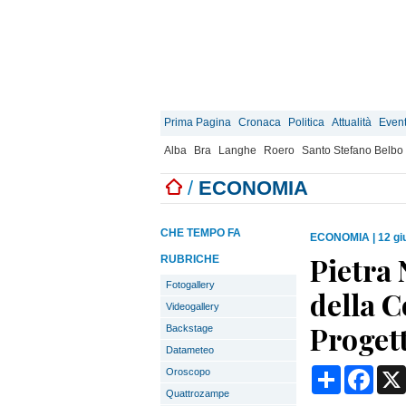
Prima Pagina
Cronaca
Politica
Attualità
Event
Alba
Bra
Langhe
Roero
Santo Stefano Belbo
/
ECONOMIA
CHE TEMPO FA
ECONOMIA
|
12 gi
Pietra 
RUBRICHE
Fotogallery
della 
Videogallery
Progett
Backstage
Datameteo
Condividi
Face
Oroscopo
Quattrozampe