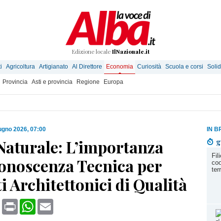
Edizione locale
IlNazionale.it
i
Agricoltura
Artigianato
Al Direttore
Economia
Curiosità
Scuola e corsi
Solid
Provincia
Asti e provincia
Regione
Europa
ugno 2026, 07:00
IN B
Naturale: L’importanza
g
Fil
Conoscenza Tecnica per
coo
ter
i Architettonici di Qualità
book
X
Print
WhatsApp
Email