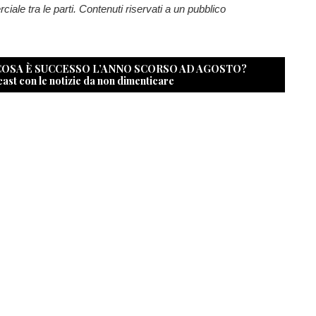
ale tra le parti. Contenuti riservati a un pubblico
 COSA È SUCCESSO L’ANNO SCORSO AD AGOSTO?
cast con le notizie da non dimenticare