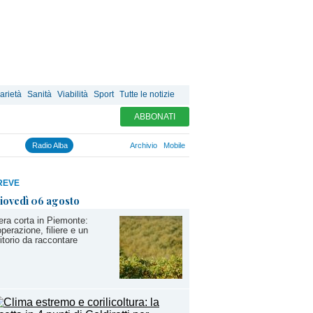
arietà
Sanità
Viabilità
Sport
Tutte le notizie
ABBONATI
Radio Alba
Archivio
Mobile
REVE
iovedì 06 agosto
iera corta in Piemonte:
perazione, filiere e un
ritorio da raccontare