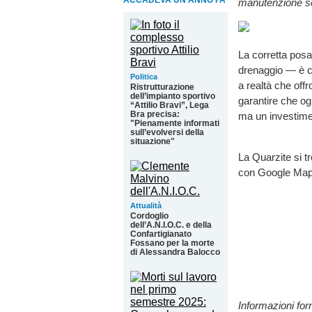
ACCADEVA UN ANNO FA
manutenzione sem
La corretta posa
drenaggio — è ci
Politica
a realtà che off
Ristrutturazione
dell’impianto sportivo
garantire che og
“Attilio Bravi”, Lega
Bra precisa:
ma un investimen
"Pienamente informati
sull’evolversi della
situazione"
La Quarzite si tr
con Google Ma
Attualità
Cordoglio
dell’A.N.I.O.C. e della
Confartigianato
Fossano per la morte
di Alessandra Balocco
Informazioni for