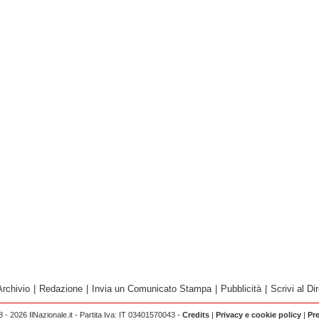
Archivio
|
Redazione
|
Invia un Comunicato Stampa
|
Pubblicità
|
Scrivi al Dir
 - 2026 IlNazionale.it - Partita Iva: IT 03401570043 -
Credits
|
Privacy e cookie policy
|
Pr