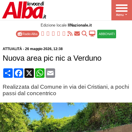
Edizione locale
IlNazionale.it
Radio Alba
ABBONATI
ATTUALITÀ
-
26 maggio 2026
, 12:38
Nuova area pic nic a Verduno
Condividi
Facebook
X
WhatsApp
Email
Realizzata dal Comune in via dei Cristiani, a pochi
passi dal concentrico