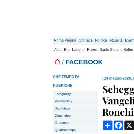
Prima Pagina
Cronaca
Politica
Attualità
Event
Alba
Bra
Langhe
Roero
Santo Stefano Belbo
/
FACEBOOK
CHE TEMPO FA
|
24 maggio 2026, 
Schegge
RUBRICHE
Fotogallery
Vangeli
Videogallery
Ronchi
Backstage
Datameteo
Condividi
Face
Oroscopo
Quattrozampe