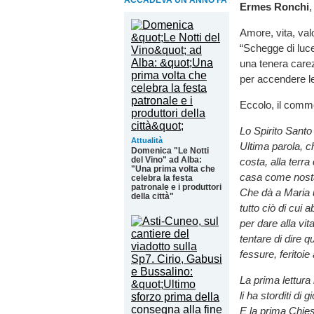
ACCADEVA UN ANNO FA
Ermes Ronchi
,
Amore, vita, valo
“Schegge di luce
una tenera carezz
per accendere le
Eccolo, il comm
Lo Spirito Santo 
Attualità
Ultima parola, 
Domenica "Le Notti
del Vino" ad Alba:
costa, alla terr
"Una prima volta che
casa come nostal
celebra la festa
patronale e i produttori
Che dà a Maria un
della città"
tutto ciò di cui 
per dare alla vit
tentare di dire q
fessure, feritoie
La prima lettura
li ha storditi di
E la prima Chiesa