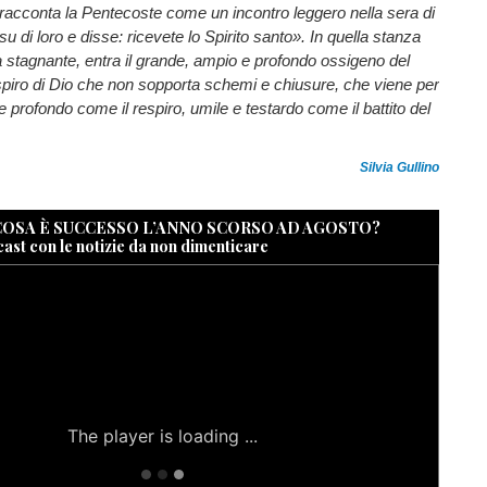
o racconta la Pentecoste come un incontro leggero nella sera di
u di loro e disse: ricevete lo Spirito santo». In quella stanza
ia stagnante, entra il grande, ampio e profondo ossigeno del
respiro di Dio che non sopporta schemi e chiusure, che viene per
le e profondo come il respiro, umile e testardo come il battito del
Silvia Gullino
 COSA È SUCCESSO L’ANNO SCORSO AD AGOSTO?
cast con le notizie da non dimenticare