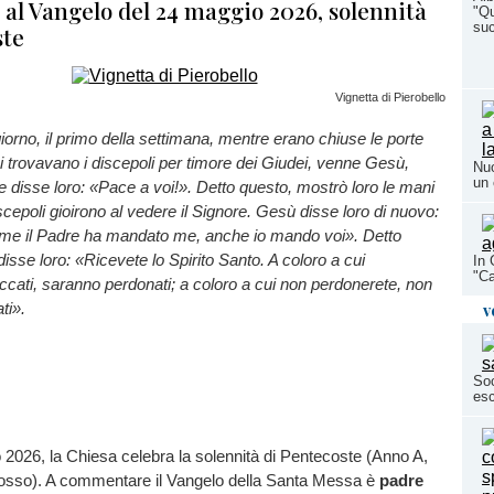
l Vangelo del 24 maggio 2026, solennità
"Qu
su
ste
Vignetta di Pierobello
giorno, il primo della settimana, mentre erano chiuse le porte
i trovavano i discepoli per timore dei Giudei, venne Gesù,
Nuo
un 
e disse loro: «Pace a voi!». Detto questo, mostrò loro le mani
discepoli gioirono al vedere il Signore. Gesù disse loro di nuovo:
me il Padre ha mandato me, anche io mando voi». Detto
disse loro: «Ricevete lo Spirito Santo. A coloro a cui
In 
"Ca
ccati, saranno perdonati; a coloro a cui non perdonerete, non
ti».
v
Soc
esc
2026, la Chiesa celebra la solennità di Pentecoste (Anno A,
 rosso). A commentare il Vangelo della Santa Messa è
padre