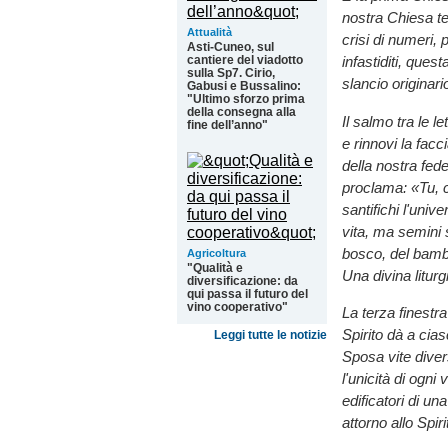
nostra Chiesa te
Attualità
crisi di numeri,
Asti-Cuneo, sul
cantiere del viadotto
infastiditi, que
sulla Sp7. Cirio,
slancio originari
Gabusi e Bussalino:
"Ultimo sforzo prima
della consegna alla
Il salmo tra le l
fine dell’anno"
e rinnovi la facc
della nostra fede
proclama: «Tu, c
santifichi l'uni
vita, ma semini s
bosco, del bamb
Agricoltura
"Qualità e
Una divina liturg
diversificazione: da
qui passa il futuro del
vino cooperativo"
La terza finestr
Spirito dà a cia
Leggi tutte le notizie
Sposa vite diver
l'unicità di ogni 
edificatori di un
attorno allo Spiri