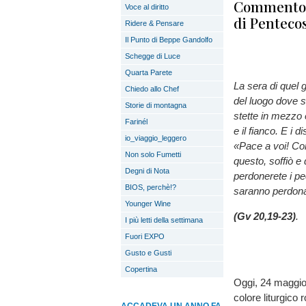
Commento a
Voce al diritto
di Penteco
Ridere & Pensare
Il Punto di Beppe Gandolfo
Schegge di Luce
Quarta Parete
La sera di quel 
Chiedo allo Chef
del luogo dove s
Storie di montagna
stette in mezzo 
Farinél
e il fianco. E i 
io_viaggio_leggero
«Pace a voi! Co
Non solo Fumetti
questo, soffiò e 
Degni di Nota
perdonerete i pe
BIOS, perchè!?
saranno perdona
Younger Wine
(Gv 20,19-23)
.
I più letti della settimana
Fuori EXPO
Gusto e Gusti
Copertina
Oggi, 24 maggio 
colore liturgico