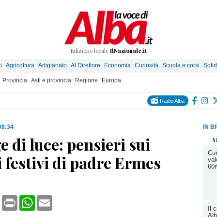
Edizione locale
IlNazionale.it
i
Agricoltura
Artigianato
Al Direttore
Economia
Curiosità
Scuola e corsi
Solid
Provincia
Asti e provincia
Regione
Europa
Radio Alba
08:34
IN B
 di luce: pensieri sui
s
Cun
 festivi di padre Ermes
val
60m
book
X
Print
WhatsApp
Email
Il 
Alb