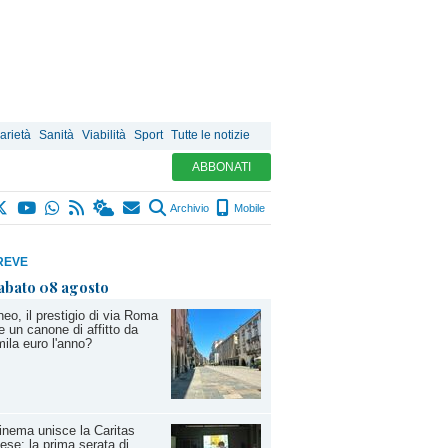
arietà
Sanità
Viabilità
Sport
Tutte le notizie
ABBONATI
Archivio
Mobile
REVE
abato 08 agosto
eo, il prestigio di via Roma
e un canone di affitto da
ila euro l'anno?
cinema unisce la Caritas
ese: la prima serata di