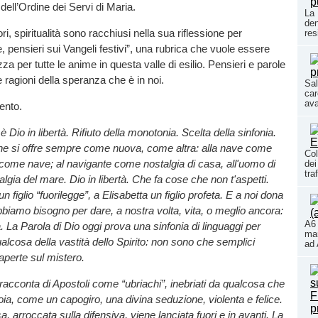
 dell’Ordine dei Servi di Maria.
La 
den
ri, spiritualità sono racchiusi nella sua riflessione per
res
, pensieri sui Vangeli festivi”, una rubrica che vuole essere
a per tutte le anime in questa valle di esilio. Pensieri e parole
 ragioni della speranza che è in noi.
Sal
car
ava
ento.
è Dio in libertà. Rifiuto della monotonia. Scelta della sinfonia.
che si offre sempre come nuova, come altra: alla nave come
Col
a come nave; al navigante come nostalgia di casa, all'uomo di
dei
tra
gia del mare. Dio in libertà. Che fa cose che non t'aspetti.
 figlio “fuorilegge”, a Elisabetta un figlio profeta. E a noi dona
abbiamo bisogno per dare, a nostra volta, vita, o meglio ancora:
A6 
a. La Parola di Dio oggi prova una sinfonia di linguaggi per
mar
ualcosa della vastità dello Spirito: non sono che semplici
ad 
 aperte sul mistero.
 racconta di Apostoli come “ubriachi”, inebriati da qualcosa che
 gioia, come un capogiro, una divina seduzione, violenta e felice.
, arroccata sulla difensiva, viene lanciata fuori e in avanti. La