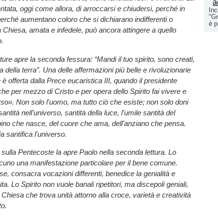
ntata, oggi come allora, di arroccarsi e chiudersi, perché in
Inc
"Gr
 perché aumentano coloro che si dichiarano indifferenti o
è p
sta Chiesa, amata e infedele, può ancora attingere a quello
o.
etture apre la seconda fessura: “Mandi il tuo spirito, sono creati,
ia della terra”. Una delle affermazioni più belle e rivoluzionarie
 è offerta dalla Prece eucaristica III, quando il presidente
he per mezzo di Cristo e per opera dello Spirito fai vivere e
verso». Non solo l'uomo, ma tutto ciò che esiste; non solo doni
antità nell'universo, santità della luce, l'umile santità del
ino che nasce, del cuore che ama, dell'anziano che pensa.
ia santifica l'universo.
a sulla Pentecoste la apre Paolo nella seconda lettura. Lo
scuno una manifestazione particolare per il bene comune.
se, consacra vocazioni differenti, benedice la genialità e
vita. Lo Spirito non vuole banali ripetitori, ma discepoli geniali,
a Chiesa che trova unità attorno alla croce, varietà e creatività
to.