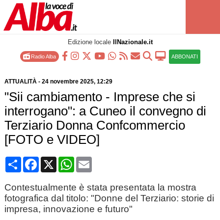
Edizione locale
IlNazionale.it
Radio Alba
ABBONATI
ATTUALITÀ
-
24 novembre 2025
, 12:29
"Sii cambiamento - Imprese che si
interrogano": a Cuneo il convegno di
Terziario Donna Confcommercio
[FOTO e VIDEO]
Condividi
Facebook
X
WhatsApp
Email
Contestualmente è stata presentata la mostra
fotografica dal titolo: "Donne del Terziario: storie di
impresa, innovazione e futuro"