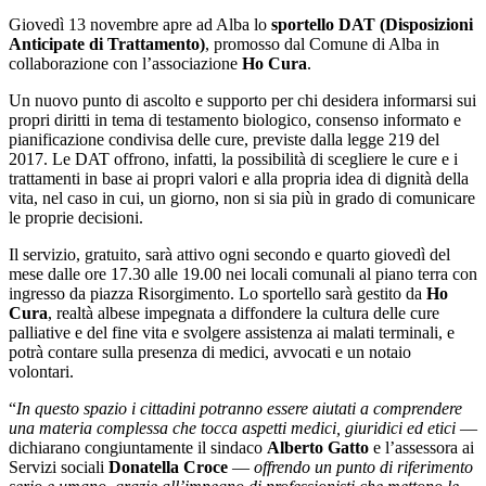
Giovedì 13 novembre apre ad Alba lo
sportello DAT (Disposizioni
Anticipate di Trattamento)
, promosso dal Comune di Alba in
collaborazione con l’associazione
Ho Cura
.
Un nuovo punto di ascolto e supporto per chi desidera informarsi sui
propri diritti in tema di testamento biologico, consenso informato e
pianificazione condivisa delle cure, previste dalla legge 219 del
2017. Le DAT offrono, infatti, la possibilità di scegliere le cure e i
trattamenti in base ai propri valori e alla propria idea di dignità della
vita, nel caso in cui, un giorno, non si sia più in grado di comunicare
le proprie decisioni.
Il servizio, gratuito, sarà attivo ogni secondo e quarto giovedì del
mese dalle ore 17.30 alle 19.00 nei locali comunali al piano terra con
ingresso da piazza Risorgimento. Lo sportello sarà gestito da
Ho
Cura
, realtà albese impegnata a diffondere la cultura delle cure
palliative e del fine vita e svolgere assistenza ai malati terminali, e
potrà contare sulla presenza di medici, avvocati e un notaio
volontari.
“
In questo spazio i cittadini potranno essere aiutati a comprendere
una materia complessa che tocca aspetti medici, giuridici ed etici
—
dichiarano congiuntamente il sindaco
Alberto Gatto
e l’assessora ai
Servizi sociali
Donatella Croce
—
offrendo un punto di riferimento