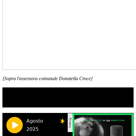
[Sopra l'assessora comunale Donatella Croce]
TI RICORDI COSA È SUCCESSO L’ANNO
SCORSO AD AGOSTO?
Ascolta il podcast con le notizie da non dimenticare