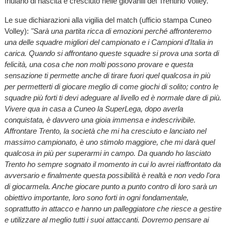
friulano di nascita e cresciuto nelle giovanili del Trentino Volley.
Le sue dichiarazioni alla vigilia del match (ufficio stampa Cuneo
Volley):
"Sarà una partita ricca di emozioni perché affronteremo
una delle squadre migliori del campionato e i Campioni d'Italia in
carica. Quando si affrontano queste squadre si prova una sorta di
felicità, una cosa che non molti possono provare e questa
sensazione ti permette anche di tirare fuori quel qualcosa in più
per permetterti di giocare meglio di come giochi di solito; contro le
squadre più forti ti devi adeguare al livello ed è normale dare di più.
Vivere qua in casa a Cuneo la SuperLega, dopo averla
conquistata, è davvero una gioia immensa e indescrivibile.
Affrontare Trento, la società che mi ha cresciuto e lanciato nel
massimo campionato, è uno stimolo maggiore, che mi darà quel
qualcosa in più per superarmi in campo. Da quando ho lasciato
Trento ho sempre sognato il momento in cui lo avrei riaffrontato da
avversario e finalmente questa possibilità è realtà e non vedo l'ora
di giocarmela. Anche giocare punto a punto contro di loro sarà un
obiettivo importante, loro sono forti in ogni fondamentale,
soprattutto in attacco e hanno un palleggiatore che riesce a gestire
e utilizzare al meglio tutti i suoi attaccanti. Dovremo pensare ai