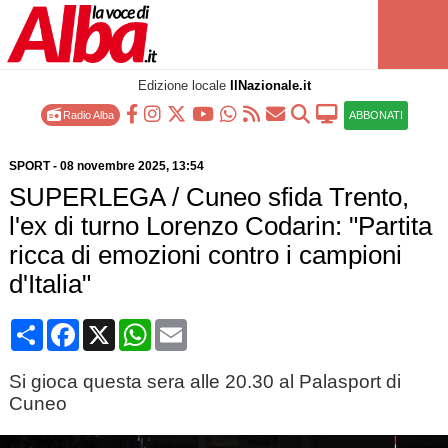
Edizione locale
IlNazionale.it
Radio Alba
ABBONATI
SPORT
-
08 novembre 2025
, 13:54
SUPERLEGA / Cuneo sfida Trento,
l'ex di turno Lorenzo Codarin: "Partita
ricca di emozioni contro i campioni
d'Italia"
Condividi
Facebook
X
WhatsApp
Email
Si gioca questa sera alle 20.30 al Palasport di
Cuneo