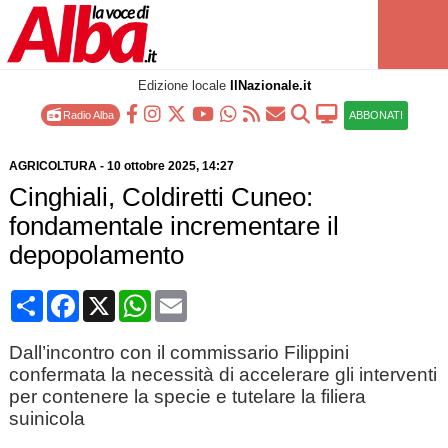
Edizione locale
IlNazionale.it
Radio Alba
ABBONATI
AGRICOLTURA
-
10 ottobre 2025
, 14:27
Cinghiali, Coldiretti Cuneo:
fondamentale incrementare il
depopolamento
Condividi
Facebook
X
WhatsApp
Email
Dall’incontro con il commissario Filippini
confermata la necessità di accelerare gli interventi
per contenere la specie e tutelare la filiera
suinicola