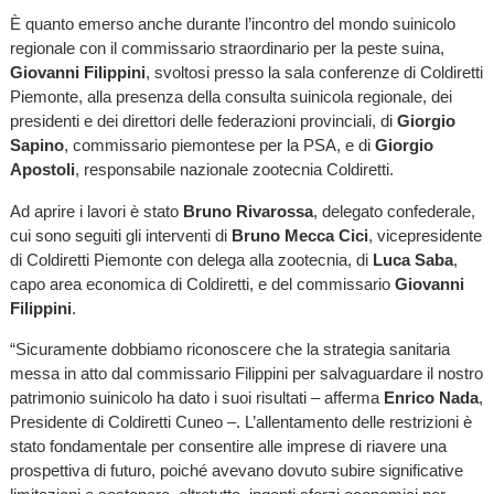
È quanto emerso anche durante l’incontro del mondo suinicolo
regionale con il commissario straordinario per la peste suina,
Giovanni Filippini
, svoltosi presso la sala conferenze di Coldiretti
Piemonte, alla presenza della consulta suinicola regionale, dei
presidenti e dei direttori delle federazioni provinciali, di
Giorgio
Sapino
, commissario piemontese per la PSA, e di
Giorgio
Apostoli
, responsabile nazionale zootecnia Coldiretti.
Ad aprire i lavori è stato
Bruno Rivarossa
, delegato confederale,
cui sono seguiti gli interventi di
Bruno Mecca Cici
, vicepresidente
di Coldiretti Piemonte con delega alla zootecnia, di
Luca Saba
,
capo area economica di Coldiretti, e del commissario
Giovanni
Filippini
.
“Sicuramente dobbiamo riconoscere che la strategia sanitaria
messa in atto dal commissario Filippini per salvaguardare il nostro
patrimonio suinicolo ha dato i suoi risultati – afferma
Enrico Nada
,
Presidente di Coldiretti Cuneo –. L’allentamento delle restrizioni è
stato fondamentale per consentire alle imprese di riavere una
prospettiva di futuro, poiché avevano dovuto subire significative