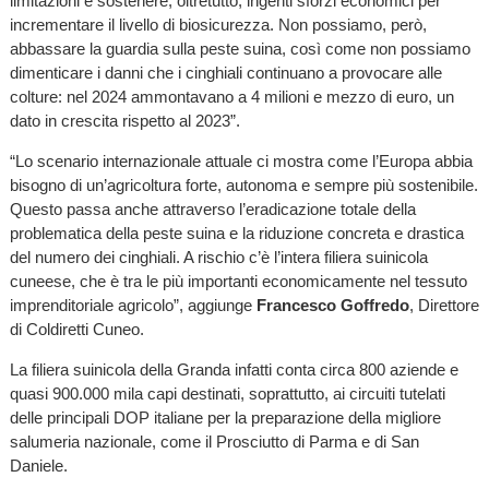
limitazioni e sostenere, oltretutto, ingenti sforzi economici per
incrementare il livello di biosicurezza. Non possiamo, però,
abbassare la guardia sulla peste suina, così come non possiamo
dimenticare i danni che i cinghiali continuano a provocare alle
colture: nel 2024 ammontavano a 4 milioni e mezzo di euro, un
dato in crescita rispetto al 2023”.
“Lo scenario internazionale attuale ci mostra come l’Europa abbia
bisogno di un’agricoltura forte, autonoma e sempre più sostenibile.
Questo passa anche attraverso l’eradicazione totale della
problematica della peste suina e la riduzione concreta e drastica
del numero dei cinghiali. A rischio c’è l’intera filiera suinicola
cuneese, che è tra le più importanti economicamente nel tessuto
imprenditoriale agricolo”, aggiunge
Francesco Goffredo
, Direttore
di Coldiretti Cuneo.
La filiera suinicola della Granda infatti conta circa 800 aziende e
quasi 900.000 mila capi destinati, soprattutto, ai circuiti tutelati
delle principali DOP italiane per la preparazione della migliore
salumeria nazionale, come il Prosciutto di Parma e di San
Daniele.