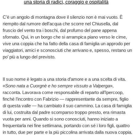
C’è un angolo di montagna dove il silenzio non è mai vuoto. È
riempito dal rumore dell’acqua che scorre nel Chiusella, dal
fruscio del vento tra i boschi, dal profumo del pane appena
sfornato. Qui, in un borgo che si arrampica piano verso le cime,
vive una coppia che ha fatto della casa di famiglia un approdo per
viaggiatori, amici e sconosciuti che arrivano e, spesso, restano un
po’ più a lungo del previsto.
Il suo nome è legato a una storia d’amore e a una scelta di vita.
«Sono nata a Cuorgnè e ho sempre vissuto a Valperga
»,
racconta. Lavorava come responsabile di reparto all’Ipercoop,
finché l’incontro con Fabrizio — rappresentante da sempre, figlio
di questa valle — ha cambiato il suo cammino. La casa di famiglia
di lui, costruita dal padre scomparso troppo presto, era rimasta
vuota per anni. Quando si sono conosciuti, hanno iniziato a
frequentarla nei fine settimana, portando con sé i loro figli, quattro
in tutto, due per parte e la più piccolina arrivata dalla nuova coppia.