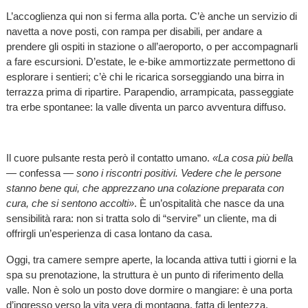
L’accoglienza qui non si ferma alla porta. C’è anche un servizio di
navetta a nove posti, con rampa per disabili, per andare a
prendere gli ospiti in stazione o all’aeroporto, o per accompagnarli
a fare escursioni. D’estate, le e-bike ammortizzate permettono di
esplorare i sentieri; c’è chi le ricarica sorseggiando una birra in
terrazza prima di ripartire. Parapendio, arrampicata, passeggiate
tra erbe spontanee: la valle diventa un parco avventura diffuso.
Il cuore pulsante resta però il contatto umano.
«La cosa più bell
a
— confessa —
sono i riscontri positivi. Vedere che le persone
stanno bene qui, che apprezzano una colazione preparata con
cura, che si sentono accolti»
. È un’ospitalità che nasce da una
sensibilità rara: non si tratta solo di “servire” un cliente, ma di
offrirgli un’esperienza di casa lontano da casa.
Oggi, tra camere sempre aperte, la locanda attiva tutti i giorni e la
spa su prenotazione, la struttura è un punto di riferimento della
valle. Non è solo un posto dove dormire o mangiare: è una porta
d’ingresso verso la vita vera di montagna, fatta di lentezza,