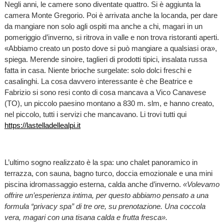
Negli anni, le camere sono diventate quattro. Si è aggiunta la
camera Monte Gregorio. Poi è arrivata anche la locanda, per dare
da mangiare non solo agli ospiti ma anche a chi, magari in un
pomeriggio d’inverno, si ritrova in valle e non trova ristoranti aperti.
«Abbiamo creato un posto dove si può mangiare a qualsiasi ora»,
spiega. Merende sinoire, taglieri di prodotti tipici, insalata russa
fatta in casa. Niente brioche surgelate: solo dolci freschi e
casalinghi. La cosa davvero interessante è che Beatrice e
Fabrizio si sono resi conto di cosa mancava a Vico Canavese
(TO), un piccolo paesino montano a 830 m. slm, e hanno creato,
nel piccolo, tutti i servizi che mancavano. Li trovi tutti qui
https://lastelladellealpi.it
L’ultimo sogno realizzato è la spa: uno chalet panoramico in
terrazza, con sauna, bagno turco, doccia emozionale e una mini
piscina idromassaggio esterna, calda anche d’inverno.
«Volevamo
offrire un’esperienza intima, per questo abbiamo pensato a una
formula “privacy spa” di tre ore, su prenotazione. Una coccola
vera, magari con una tisana calda e frutta fresca».