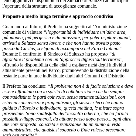
letto aggiuntivi e disponibilità del Sindaco di Saluzzo ad anticipare
l’apertura della struttura di accoglienza comunale.
Proposte a medio-lungo termine e approccio condiviso
Guardando al futuro, il Prefetto ha suggerito all’Amministrazione
comunale di valutare
“l’opportunità di individuare un’altra area,
più idonea, più periferica e da attrezzare, per poter ospitare quanti,
arrivati a Saluzzo senza lavoro e che non hanno trovato posto
presso la Caritas, scelgono di accamparsi nel Parco Gullino.”
Durante il confronto, il Sindaco di Saluzzo ha proposto
“di
affrontare il problema con un ‘approccio diffuso’ sul territorio
”,
offrendo la disponibilità della città a ospitare metà degli individui
attualmente presenti nel Parco, promuovendo la distribuzione della
restante parte in aree individuate dagli altri Comuni del Distretto.
Il Prefetto ha concluso:
“Il problema non è di facile soluzione e deve
essere affrontato con lo spirito di collaborazione che ha sempre
contraddistinto le parti coinvolte, senza strumentalizzazioni, con
estrema concretezza e pragmatismo, gli stessi criteri che hanno
guidato il Tavolo a individuare, questa mattina, le misure sopra
prospettate. Sono soddisfatto dell’incontro odierno, che ha fornito
possibili sviluppi concreti, da attuare passo dopo passo... ogni altra
ulteriore proposta, concreta e realizzabile da un punto di vista
amministrativo, che qualsiasi soggetto o Ente volesse presentare
sarà ben gradita”