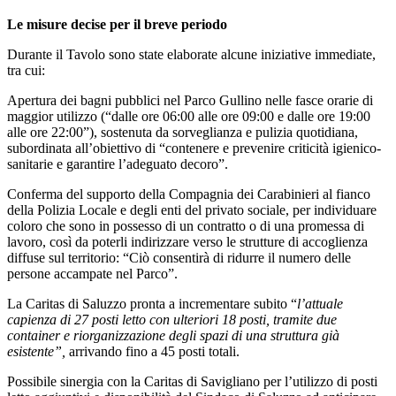
Le misure decise per il breve periodo
Durante il Tavolo sono state elaborate alcune iniziative immediate,
tra cui:
Apertura dei bagni pubblici nel Parco Gullino nelle fasce orarie di
maggior utilizzo (“dalle ore 06:00 alle ore 09:00 e dalle ore 19:00
alle ore 22:00”), sostenuta da sorveglianza e pulizia quotidiana,
subordinata all’obiettivo di “contenere e prevenire criticità igienico-
sanitarie e garantire l’adeguato decoro”.
Conferma del supporto della Compagnia dei Carabinieri al fianco
della Polizia Locale e degli enti del privato sociale, per individuare
coloro che sono in possesso di un contratto o di una promessa di
lavoro, così da poterli indirizzare verso le strutture di accoglienza
diffuse sul territorio: “Ciò consentirà di ridurre il numero delle
persone accampate nel Parco”.
La Caritas di Saluzzo pronta a incrementare subito “
l’attuale
capienza di 27 posti letto con ulteriori 18 posti, tramite due
container e riorganizzazione degli spazi di una struttura già
esistente”,
arrivando fino a 45 posti totali.
Possibile sinergia con la Caritas di Savigliano per l’utilizzo di posti