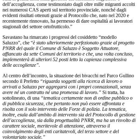
dell’accoglienza, come testimoniato dagli oltre mille migranti accolti
nei numerosi CAS aperti sul territorio provinciale, nonché dagli
evidenti risultati ottenuti grazie al Protocollo che, nato nel 2020 e
recentemente rinnovato, ha permesso di dare ospitalità ai lavoratori
stagionali del settore ortofrutticolo.”
Savastano ha rimarcato i progressi del cosiddetto “modello
Saluzzo”, che “
è stato ulteriormente perfezionato grazie al progetto
PNRR del quale il Comune di Saluzzo è Soggetto Attuatore,
affiancato da sette Comuni del territorio e che, una volta concluso,
implementerà di ulteriori 52 posti letto la capienza complessiva
delle accoglienze”.
Al centro dell’incontro, la situazione dei bivacchi nel Parco Gullino
secondo il Prefetto
“riguarda soggetti alla ricerca di lavoro o
arrivati a Saluzzo per aggregarsi con i propri connazionali, senza
avere né un contratto né una promessa di lavoro.”
Si tratta, ha
sottolineato, di una
“tematica certamente non di ordine pubblico o
di pubblica sicurezza, che pertanto non può essere affrontata e
risolta con il solo intervento delle Forze di polizia. La tematica,
inoltre, esula dall’ambito di intervento sia del Protocollo di gestione
dell’accoglienza, sia dalla progettualità PNRR, ma ha un risvolto di
carattere sociale, meritevole di attenzione, attraverso il
coinvolgimento degli enti caritatevoli, del terzo settore e del
volontariato sociale.”