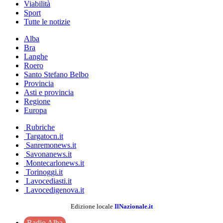
Viabilità
Sport
Tutte le notizie
Alba
Bra
Langhe
Roero
Santo Stefano Belbo
Provincia
Asti e provincia
Regione
Europa
Rubriche
Targatocn.it
Sanremonews.it
Savonanews.it
Montecarlonews.it
Torinoggi.it
Lavocediasti.it
Lavocedigenova.it
Edizione locale
IlNazionale.it
Radio Alba