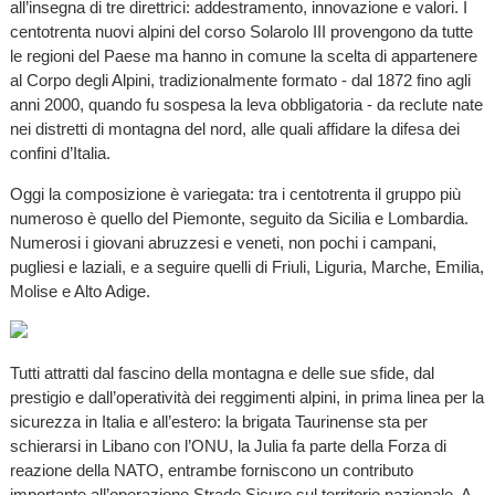
all’insegna di tre direttrici: addestramento, innovazione e valori. I
centotrenta nuovi alpini del corso Solarolo III provengono da tutte
le regioni del Paese ma hanno in comune la scelta di appartenere
al Corpo degli Alpini, tradizionalmente formato - dal 1872 fino agli
anni 2000, quando fu sospesa la leva obbligatoria - da reclute nate
nei distretti di montagna del nord, alle quali affidare la difesa dei
confini d’Italia.
Oggi la composizione è variegata: tra i centotrenta il gruppo più
numeroso è quello del Piemonte, seguito da Sicilia e Lombardia.
Numerosi i giovani abruzzesi e veneti, non pochi i campani,
pugliesi e laziali, e a seguire quelli di Friuli, Liguria, Marche, Emilia,
Molise e Alto Adige.
Tutti attratti dal fascino della montagna e delle sue sfide, dal
prestigio e dall’operatività dei reggimenti alpini, in prima linea per la
sicurezza in Italia e all’estero: la brigata Taurinense sta per
schierarsi in Libano con l’ONU, la Julia fa parte della Forza di
reazione della NATO, entrambe forniscono un contributo
importante all’operazione Strade Sicure sul territorio nazionale. A