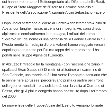
cui hanno preso parte il Sottosegretario alla Difesa Isabella Rauti,
il Capo di Stato Maggiore dell’Esercito Carmine Masiello e il
Presidente dell’Associazione Nazionale Alpini Sebastiano Favero.
Dopo undici settimane di corso al Centro Addestramento Alpino di
Aosta, con lunghe marce, ascensioni impegnative, corsi di sci,
alpinismo e combattimento in montagna, i militari del corso
“Solarolo III” (dal nome di una battaglia della Grande Guerra in cui
l’Aosta meritò la medaglia d’oro al valore) hanno viaggiato verso il
capoluogo abruzzese per l’ultima tappa del percorso che li ha
portati nelle Truppe Alpine dell’Esercito.
In Abruzzo l’intreccio tra la montagna - con l’ascensione zaino in
spalla sul Gran Sasso (2912 metri di altitudine) e il cammino di
San Gabriele, una marcia di 21 km verso l’omonimo santuario che
le penne nere abruzzesi percorrevano prima di partire per i fronti
delle guerre mondiali – e la solidarietà, con la visita al Comune di
Fossa, che gli Alpini in congedo hanno ricostruito dopo il terremoto
del 2009.
Le nuove leve delle Truppe Alpine dell’Esercito vengono formate