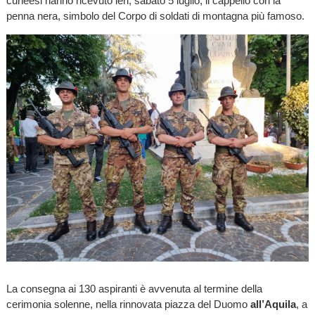
cuneesi hanno ricevuto ieri, sabato 5 luglio, il cappello con la
penna nera, simbolo del Corpo di soldati di montagna più famoso.
La consegna ai 130 aspiranti è avvenuta al termine della
cerimonia solenne, nella rinnovata piazza del Duomo
all’Aquila
, a