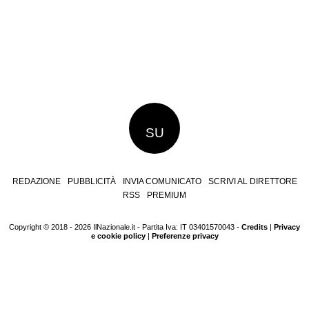
SU
REDAZIONE
PUBBLICITÀ
INVIA COMUNICATO
SCRIVI AL DIRETTORE
RSS
PREMIUM
Copyright © 2018 - 2026 IlNazionale.it - Partita Iva: IT 03401570043 -
Credits
|
Privacy
e cookie policy
|
Preferenze privacy