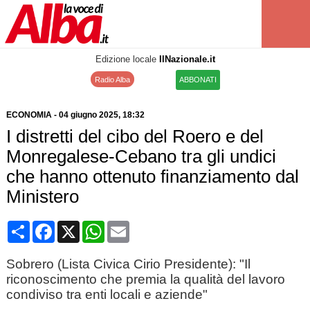
Edizione locale
IlNazionale.it
Radio Alba
ABBONATI
ECONOMIA
-
04 giugno 2025
, 18:32
I distretti del cibo del Roero e del
Monregalese-Cebano tra gli undici
che hanno ottenuto finanziamento dal
Ministero
Condividi
Facebook
X
WhatsApp
Email
Sobrero (Lista Civica Cirio Presidente): "Il
riconoscimento che premia la qualità del lavoro
condiviso tra enti locali e aziende"