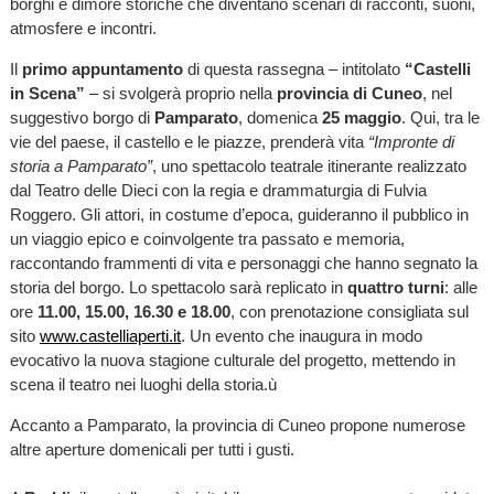
borghi e dimore storiche che diventano scenari di racconti, suoni,
atmosfere e incontri.
Il
primo appuntamento
di questa rassegna – intitolato
“Castelli
in Scena”
– si svolgerà proprio nella
provincia di Cuneo
, nel
suggestivo borgo di
Pamparato
, domenica
25 maggio
. Qui, tra le
vie del paese, il castello e le piazze, prenderà vita
“Impronte di
storia a Pamparato”
, uno spettacolo teatrale itinerante realizzato
dal Teatro delle Dieci con la regia e drammaturgia di Fulvia
Roggero. Gli attori, in costume d’epoca, guideranno il pubblico in
un viaggio epico e coinvolgente tra passato e memoria,
raccontando frammenti di vita e personaggi che hanno segnato la
storia del borgo. Lo spettacolo sarà replicato in
quattro turni
: alle
ore
11.00, 15.00, 16.30 e 18.00
, con prenotazione consigliata sul
sito
www.castelliaperti.it
. Un evento che inaugura in modo
evocativo la nuova stagione culturale del progetto, mettendo in
scena il teatro nei luoghi della storia.ù
Accanto a Pamparato, la provincia di Cuneo propone numerose
altre aperture domenicali per tutti i gusti.