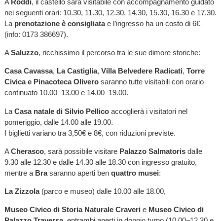
A
Roddi
, il castello sarà visitabile con accompagnamento guidato
nei seguenti orari: 10.30, 11.30, 12.30, 14.30, 15.30, 16.30 e 17.30.
La
prenotazione è consigliata
e l’ingresso ha un costo di 6€
(info: 0173 386697).
A
Saluzzo
, ricchissimo il percorso tra le sue dimore storiche:
Casa Cavassa
,
La Castiglia
,
Villa Belvedere Radicati
,
Torre
Civica e Pinacoteca Olivero
saranno tutte visitabili con orario
continuato 10.00–13.00 e 14.00–19.00.
La
Casa natale di Silvio Pellico
accoglierà i visitatori nel
pomeriggio, dalle 14.00 alle 19.00.
I biglietti variano tra 3,50€ e 8€, con riduzioni previste.
A
Cherasco
, sarà possibile visitare
Palazzo Salmatoris
dalle
9.30 alle 12.30 e dalle 14.30 alle 18.30 con ingresso gratuito,
mentre a
Bra
saranno aperti ben
quattro musei
:
La Zizzola
(parco e museo) dalle 10.00 alle 18.00,
Museo Civico di Storia Naturale Craveri
e
Museo Civico di
Palazzo Traversa
, entrambi aperti in doppio turno (10.00–12.30 e