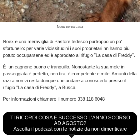
Noex cerca casa
Noex è una meraviglia di Pastore tedesco purtroppo un po'
sfortunello: per varie vicissitudini i suoi proprietari nn hanno più
potuto occuparsene ed è approdato al rifugio "La casa di Freddy".
È un cagnone buono e tranquillo. Nonostante la sua mole in
passeggiata è perfetto, non tira, è competente e mite. Amanti della
razza non vi resta dunque che andare a conoscerlo presso il
rifugio "La casa di Freddy", a Busca.
Per informazioni chiamare il numero 338 118 6048
TI RICORDI COSA È SUCCESSO L’ANNO SCORSO
AD AGOSTO?
Ascolta il podcast con le notizie da non dimenticare