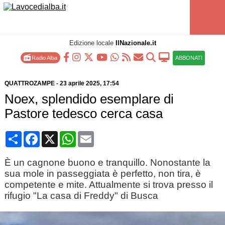
Edizione locale
IlNazionale.it
Radio Alba
ABBONATI
QUATTROZAMPE
-
23 aprile 2025
, 17:54
Noex, splendido esemplare di
Pastore tedesco cerca casa
Condividi
Facebook
X
WhatsApp
Email
È un cagnone buono e tranquillo. Nonostante la
sua mole in passeggiata è perfetto, non tira, è
competente e mite. Attualmente si trova presso il
rifugio "La casa di Freddy" di Busca