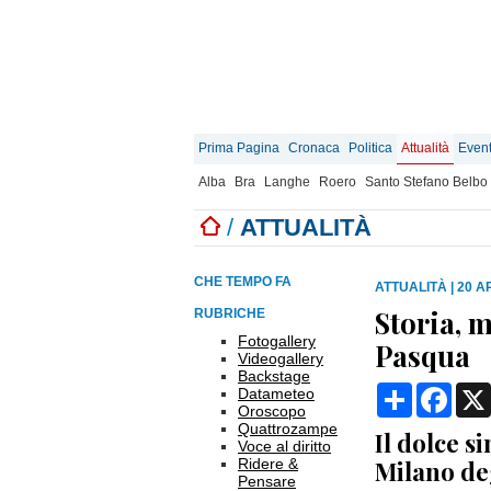
Prima Pagina
Cronaca
Politica
Attualità
Event
Alba
Bra
Langhe
Roero
Santo Stefano Belbo
/
ATTUALITÀ
CHE TEMPO FA
ATTUALITÀ
|
20 AP
Storia, 
RUBRICHE
Fotogallery
Pasqua
Videogallery
Backstage
Condividi
Face
Datameteo
Oroscopo
Quattrozampe
Il dolce s
Voce al diritto
Ridere &
Milano deg
Pensare