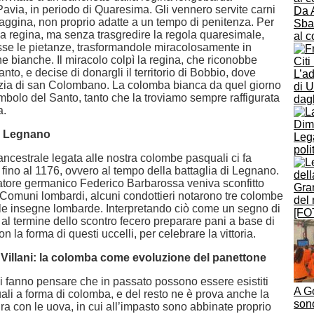
avia, in periodo di Quaresima. Gli vennero servite carni
Da 
vaggina, non proprio adatte a un tempo di penitenza. Per
Sban
la regina, ma senza trasgredire la regola quaresimale,
al c
sse le pietanze, trasformandole miracolosamente in
 bianche. Il miracolo colpì la regina, che riconobbe
nto, e decise di donargli il territorio di Bobbio, dove
L’ad
ia di san Colombano. La colomba bianca da quel giorno
di U
imbolo del Santo, tanto che la troviamo sempre raffigurata
dagl
a.
Dimi
di Legnano
Leg
poli
 ancestrale legata alle nostra colombe pasquali ci fa
o fino al 1176, ovvero al tempo della battaglia di Legnano.
atore germanico Federico Barbarossa veniva sconfitto
Gran
 Comuni lombardi, alcuni condottieri notarono tre colombe
del 
lle insegne lombarde. Interpretando ciò come un segno di
[FO
al termine dello scontro fecero preparare pani a base di
n la forma di questi uccelli, per celebrare la vittoria.
o Villani: la colomba come evoluzione del panettone
ci fanno pensare che in passato possono essere esistiti
A G
ali a forma di colomba, e del resto ne è prova anche la
sono
ra con le uova, in cui all’impasto sono abbinate proprio