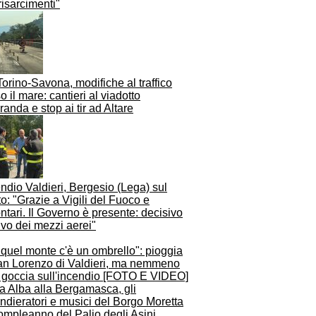
risarcimenti"
orino-Savona, modifiche al traffico
o il mare: cantieri al viadotto
anda e stop ai tir ad Altare
ndio Valdieri, Bergesio (Lega) sul
o: "Grazie a Vigili del Fuoco e
ntari. Il Governo è presente: decisivo
rivo dei mezzi aerei"
quel monte c'è un ombrello": pioggia
an Lorenzo di Valdieri, ma nemmeno
 goccia sull'incendio [FOTO E VIDEO]