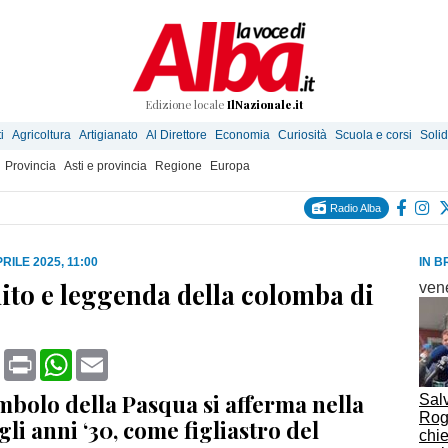
Edizione locale
IlNazionale.it
i
Agricoltura
Artigianato
Al Direttore
Economia
Curiosità
Scuola e corsi
Solid
Provincia
Asti e provincia
Regione
Europa
Radio Alba
RILE 2025, 11:00
IN B
mito e leggenda della colomba di
ven
book
X
Print
WhatsApp
Email
imbolo della Pasqua si afferma nella
Salv
Rogg
li anni ‘30, come figliastro del
chie