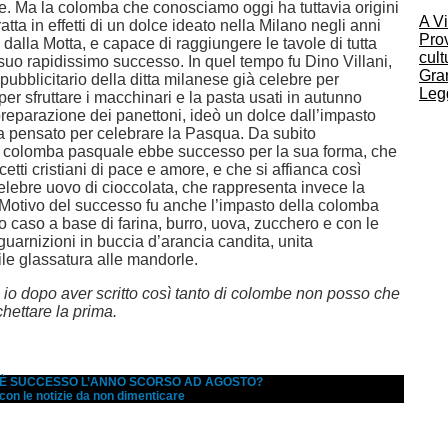
e. Ma la colomba che conosciamo oggi ha tuttavia origini
A Vi
tratta in effetti di un dolce ideato nella Milano negli anni
Pro
 dalla Motta, e capace di raggiungere le tavole di tutta
cult
l suo rapidissimo successo. In quel tempo fu Dino Villani,
Gra
e pubblicitario della ditta milanese già celebre per
Legg
per sfruttare i macchinari e la pasta usati in autunno
preparazione dei panettoni, ideò un dolce dall’impasto
a pensato per celebrare la Pasqua. Da subito
la colomba pasquale ebbe successo per la sua forma, che
etti cristiani di pace e amore, e che si affianca così
 celebre uovo di cioccolata, che rappresenta invece la
Motivo del successo fu anche l’impasto della colomba
 caso a base di farina, burro, uova, zucchero e con le
 guarnizioni in buccia d’arancia candita, unita
ile glassatura alle mandorle.
 io dopo aver scritto così tanto di colombe non posso che
hettare la prima.
A È SUCCESSO L’ANNO SCORSO AD AGOSTO?
 con le notizie da non dimenticare