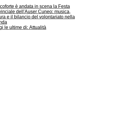
coforte è andata in scena la Festa
vinciale dell'Auser Cuneo: musica,
ura e il bilancio del volontariato nella
nda
i le ultime di: Attualità