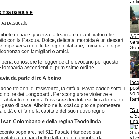
anti
omba pasquale
bolo di pace, purezza, alleanza e di tanti valori che
A6 T
tto con la Pasqua. Dolce, delicata, morbida è un dessert
vers
e imperversa in tutte le regioni italiane, immancabile per
Sopr
ricorrenza con famigliari e amici.
a pena conoscere le leggende che evocano per questo
ne lombarda ascendenti di primissimo ordine.
avia da parte di re Alboino
Ince
post
dopo tre anni di resistenza, la città di Pavia cadde sotto il
volo
boino, re dei Longobardi. Per scongiurare violenze e
l'ar
i abitanti offrirono all’invasore dei dolci soffici a forma di
gesto di pace. Alboino ne fu così colpito da promettere
"Su 
la città e di farne la capitale del suo nuovo regno.
a S
i san Colombano e della regina Teodolinda
una
conto popolare, nel 612 l’abate irlandese san
nvitato a un banchetto dalla regina longobarda