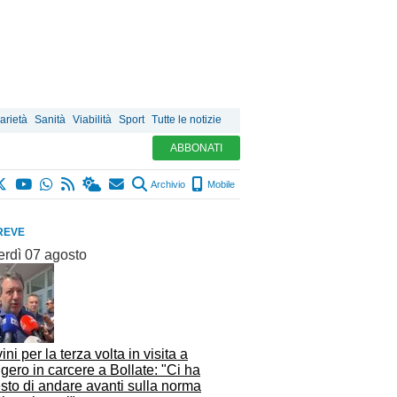
arietà
Sanità
Viabilità
Sport
Tutte le notizie
ABBONATI
Archivio
Mobile
REVE
erdì 07 agosto
ini per la terza volta in visita a
ero in carcere a Bollate: "Ci ha
sto di andare avanti sulla norma