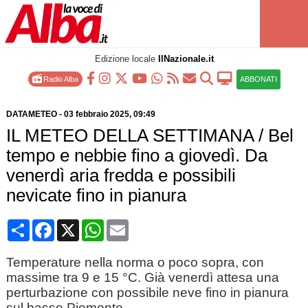
Edizione locale
IlNazionale.it
Radio Alba
ABBONATI
DATAMETEO
-
03 febbraio 2025
, 09:49
IL METEO DELLA SETTIMANA / Bel
tempo e nebbie fino a giovedì. Da
venerdì aria fredda e possibili
nevicate fino in pianura
Condividi
Facebook
X
WhatsApp
Email
Temperature nella norma o poco sopra, con
massime tra 9 e 15 °C. Già venerdì attesa una
perturbazione con possibile neve fino in pianura
sul basso Piemonte