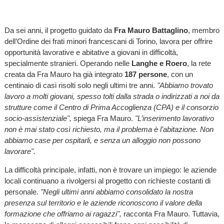
Da sei anni, il progetto guidato da
Fra Mauro Battaglino
, membro
dell’Ordine dei frati minori francescani di Torino, lavora per offrire
opportunità lavorative e abitative a giovani in difficoltà,
specialmente stranieri. Operando nelle
Langhe e Roero
, la rete
creata da Fra Mauro ha già integrato
187 persone
, con un
centinaio di casi risolti solo negli ultimi tre anni.
"Abbiamo trovato
lavoro a molti giovani, spesso tolti dalla strada o indirizzati a noi da
strutture come il Centro di Prima Accoglienza (CPA) e il consorzio
socio-assistenziale",
spiega Fra Mauro.
"L’inserimento lavorativo
non è mai stato così richiesto, ma il problema è l’abitazione. Non
abbiamo case per ospitarli, e senza un alloggio non possono
lavorare".
La difficoltà principale, infatti, non è trovare un impiego: le aziende
locali continuano a rivolgersi al progetto con richieste costanti di
personale.
"Negli ultimi anni abbiamo consolidato la nostra
presenza sul territorio e le aziende riconoscono il valore della
formazione che offriamo ai ragazzi",
racconta Fra Mauro. Tuttavia,