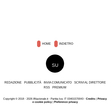
HOME
INDIETRO
SU
REDAZIONE
PUBBLICITÀ
INVIA COMUNICATO
SCRIVI AL DIRETTORE
RSS
PREMIUM
Copyright © 2018 - 2026 IlNazionale.it - Partita Iva: IT 03401570043 -
Credits
|
Privacy
e cookie policy
|
Preferenze privacy