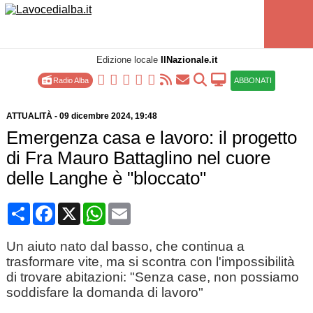
Edizione locale
IlNazionale.it
Radio Alba
ABBONATI
ATTUALITÀ
-
09 dicembre 2024
, 19:48
Emergenza casa e lavoro: il progetto
di Fra Mauro Battaglino nel cuore
delle Langhe è "bloccato"
Condividi
Facebook
X
WhatsApp
Email
Un aiuto nato dal basso, che continua a
trasformare vite, ma si scontra con l'impossibilità
di trovare abitazioni: "Senza case, non possiamo
soddisfare la domanda di lavoro"