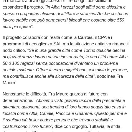
la mancanza di alloggi accessibili frena ogni possibilità di
espandere il progetto.
"In Alba i prezzi degli affitti sono altissimi e
spesso i proprietari rifiutano di affittare a stranieri. Anche chi ha un
lavoro stabile non può permettersi bilocali che costano oltre 550
euro più spese".
Il progetto collabora con realtà come la
Caritas
, il CPA e i
programmi di accoglienza SAI, ma la situazione abitativa rimane il
nodo critico.
"Se in una grande città come Torino qualche decina
di giovani senza lavoro passa inosservata, in una città come Alba
50 o 100 ragazzi senza occupazione diventano un problema
sociale evidente. Offrire lavoro e dignità non solo aiuta le persone,
ma contribuisce anche alla sicurezza della città"
, sottolinea Fra
Mauro.
Nonostante le difficoltà, Fra Mauro guarda al futuro con
determinazione.
"Abbiamo visto giovani uscire dalla precarietà e
diventare autonomi: una trentina di loro hanno acquistato casa in
località come Alba, Canale, Priocca e Guarene. Questo per me è
il risultato più bello: vedere persone che trovano stabilità e
costruiscono il loro futuro",
dice con orgoglio. Tuttavia, la sfida