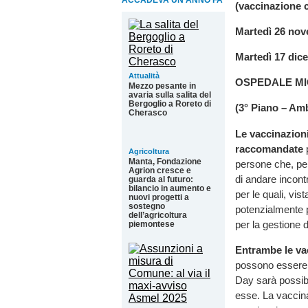
ACCADEVA UN ANNO FA
(vaccinazione 
Martedì 26 novem
Martedì 17 dicem
Attualità
OSPEDALE MI
Mezzo pesante in
avaria sulla salita del
Bergoglio a Roreto di
(3° Piano – Amb
Cherasco
Le vaccinazioni
raccomandate
p
Agricoltura
Manta, Fondazione
persone che, per
Agrion cresce e
di andare incont
guarda al futuro:
bilancio in aumento e
per le quali, vis
nuovi progetti a
sostegno
potenzialmente p
dell’agricoltura
per la gestione d
piemontese
Entrambe le vac
possono essere 
Day sarà possibi
esse. La vaccin