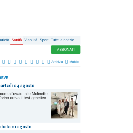
arietà
Sanità
Viabilità
Sport
Tutte le notizie
ABBONATI
Archivio
Mobile
REVE
artedì 04 agosto
ore all'ovaio: alle Molinette
Torino arriva il test genetico
abato 01 agosto