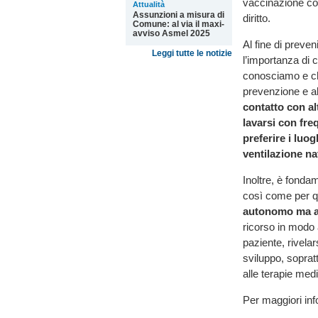
vaccinazione con
Attualità
Assunzioni a misura di
diritto.
Comune: al via il maxi-
avviso Asmel 2025
Al fine di preven
Leggi tutte le notizie
l’importanza di 
conosciamo e ch
prevenzione e al
contatto con al
lavarsi con fre
preferire i luog
ventilazione na
Inoltre, è fonda
così come per qu
autonomo ma af
ricorso in modo 
paziente, rivelar
sviluppo, sopratt
alle terapie med
Per maggiori in