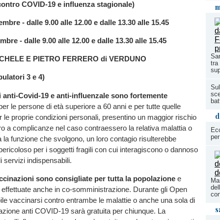
contro COVID-19 e influenza stagionale)
m
bre - dalle 9.00 alle 12.00 e dalle 13.30 alle 15.45
bre - dalle 9.00 alle 12.00 e dalle 13.30 alle 15.45
San
CHELE E PIETRO FERRERO di VERDUNO
tra
sup
ulatori 3 e 4)
Sul
sce
 anti-Covid-19 e anti-influenzale sono fortemente
bat
er le persone di età superiore a 60 anni e per tutte quelle
d
 le proprie condizioni personali, presentino un maggior rischio
ro a complicanze nel caso contraessero la relativa malattia o
Ecc
per
ta la funzione che svolgono, un loro contagio risulterebbe
ericoloso per i soggetti fragili con cui interagiscono o dannoso
i servizi indispensabili.
cinazioni sono consigliate per tutta la popolazione
e
Mar
del
effettuate anche in co-somministrazione. Durante gli Open
con
le vaccinarsi contro entrambe le malattie o anche una sola di
s
azione anti COVID-19 sarà gratuita per chiunque. La