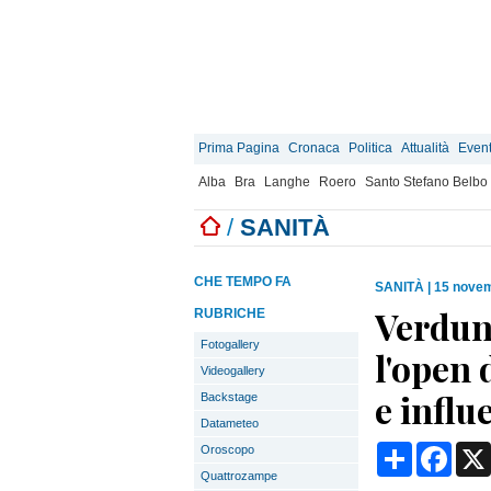
Prima Pagina
Cronaca
Politica
Attualità
Event
Alba
Bra
Langhe
Roero
Santo Stefano Belbo
/
SANITÀ
CHE TEMPO FA
SANITÀ
|
15 novem
Verduno
RUBRICHE
Fotogallery
l'open 
Videogallery
e influ
Backstage
Datameteo
Condividi
Face
Oroscopo
Quattrozampe