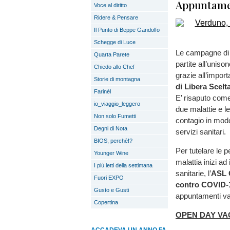
Appuntame
Voce al diritto
Ridere & Pensare
Il Punto di Beppe Gandolfo
Schegge di Luce
Le campagne di 
Quarta Parete
partite all’unis
Chiedo allo Chef
grazie all’impor
Storie di montagna
di Libera Scelta
Farinél
E’ risaputo come 
io_viaggio_leggero
due malattie e le
Non solo Fumetti
contagio in modo
Degni di Nota
servizi sanitari.
BIOS, perchè!?
Per tutelare le 
Younger Wine
malattia inizi ad
I più letti della settimana
sanitarie, l’
ASL C
Fuori EXPO
contro COVID-1
Gusto e Gusti
appuntamenti vac
Copertina
OPEN DAY VA