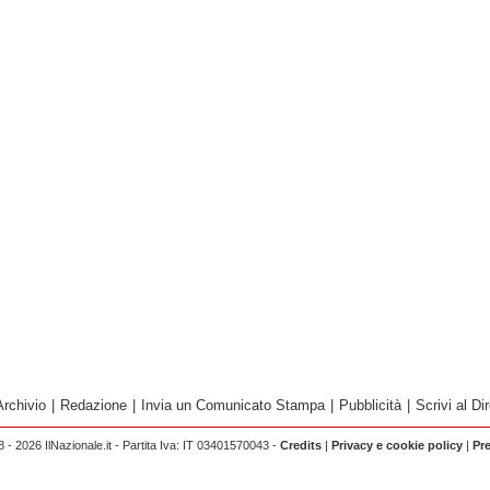
Archivio
|
Redazione
|
Invia un Comunicato Stampa
|
Pubblicità
|
Scrivi al Dir
 - 2026 IlNazionale.it - Partita Iva: IT 03401570043 -
Credits
|
Privacy e cookie policy
|
Pr