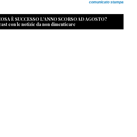
comunicato stampa
 COSA È SUCCESSO L’ANNO SCORSO AD AGOSTO?
cast con le notizie da non dimenticare