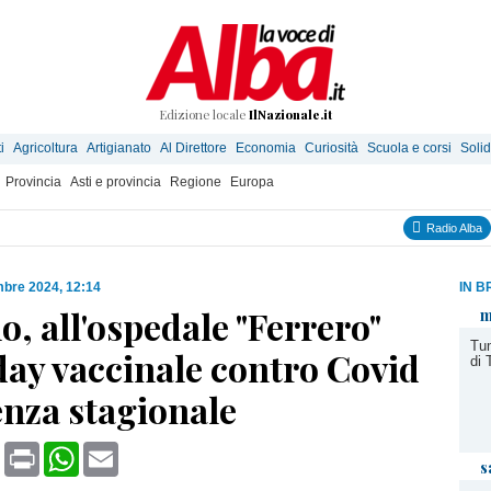
Edizione locale
IlNazionale.it
i
Agricoltura
Artigianato
Al Direttore
Economia
Curiosità
Scuola e corsi
Solid
Provincia
Asti e provincia
Regione
Europa
Radio Alba
bre 2024, 12:14
IN B
, all'ospedale "Ferrero"
m
Tum
day vaccinale contro Covid
di 
enza stagionale
book
X
Print
WhatsApp
Email
s