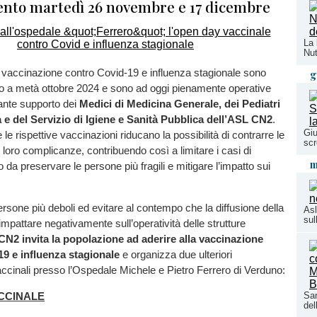
nto martedì 26 novembre e 17 dicembre
La 
Nut
vaccinazione contro Covid-19 e influenza stagionale sono
g
ono a metà ottobre 2024 e sono ad oggi pienamente operative
tante supporto dei
Medici di Medicina Generale, dei Pediatri
 e del
Servizio di Igiene e Sanità Pubblica dell’ASL CN2
.
Giu
le rispettive vaccinazioni riducano la possibilità di contrarre le
scr
 loro complicanze, contribuendo così a limitare i casi di
m
 da preservare le persone più fragili e mitigare l’impatto sui
persone più deboli ed evitare al contempo che la diffusione della
Asl
sul
 impattare negativamente sull’operatività delle strutture
N2 invita la popolazione ad aderire alla vaccinazione
9 e influenza stagionale
e organizza due ulteriori
cinali presso l’Ospedale Michele e Pietro Ferrero di Verduno:
San
CCINALE
del