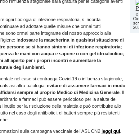
tro l’influenza stagionale sarà gratuita per le categorie aventi
Gio
ire ogni tipologia di infezione respiratoria, si ricorda
scr
continuare ad adottare quelle misure che ormai tutti
20
e sono ormai parte integrante del nostro approccio alla
l’igiene:
indossare la mascherina in qualsiasi situazione di
tre persone se si hanno sintomi di infezione respiratoria;
quenza le mani con acqua e sapone o con gel idroalcolico;
hi all’aperto per i propri incontri e aumentare la
turale degli ambienti.
mentale nel caso si contragga Covid-19 o influenza stagionale,
alsiasi altra patologia,
evitare di assumere farmaci in modo
fidarsi sempre al proprio Medico di Medicina Generale
. Il
arbitrario a farmaci può essere pericoloso per la salute del
si inutile per la risoluzione della malattia e può contribuire allo
utto nel caso degli antibiotici, di batteri sempre più resistenti
iche.
formazioni sulla campagna vaccinale dell’ASL CN2
leggi qui
.