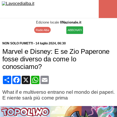
Edizione locale
IlNazionale.it
Radio Alba
ABBONATI
NON SOLO FUMETTI
-
14 luglio 2024
, 06:30
Marvel e Disney: E se Zio Paperone
fosse diverso da come lo
conosciamo?
Condividi
Facebook
X
WhatsApp
Email
What if e multiverso entrano nel mondo dei paperi.
E niente sarà più come prima