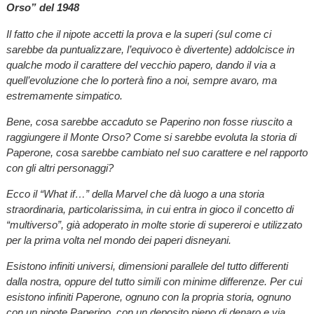
Orso” del 1948
Il fatto che il nipote accetti la prova e la superi (sul come ci
sarebbe da puntualizzare, l’equivoco è divertente) addolcisce in
qualche modo il carattere del vecchio papero, dando il via a
quell’evoluzione che lo porterà fino a noi, sempre avaro, ma
estremamente simpatico.
Bene, cosa sarebbe accaduto se Paperino non fosse riuscito a
raggiungere il Monte Orso? Come si sarebbe evoluta la storia di
Paperone, cosa sarebbe cambiato nel suo carattere e nel rapporto
con gli altri personaggi?
Ecco il “What if…” della Marvel che dà luogo a una storia
straordinaria, particolarissima, in cui entra in gioco il concetto di
“multiverso”, già adoperato in molte storie di supereroi e utilizzato
per la prima volta nel mondo dei paperi disneyani.
Esistono infiniti universi, dimensioni parallele del tutto differenti
dalla nostra, oppure del tutto simili con minime differenze. Per cui
esistono infiniti Paperone, ognuno con la propria storia, ognuno
con un nipote Paperino, con un deposito pieno di denaro e via