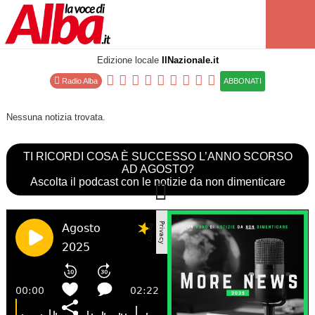
Edizione locale
IlNazionale.it
Radio Alba
ABBONATI
Nessuna notizia trovata.
TI RICORDI COSA È SUCCESSO L’ANNO SCORSO
AD AGOSTO?
Ascolta il podcast con le notizie da non dimenticare